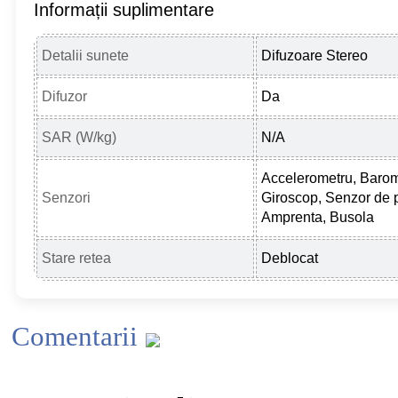
Informații suplimentare
Detalii sunete
Difuzoare Stereo
Difuzor
Da
SAR (W/kg)
N/A
Accelerometru, Barom
Senzori
Giroscop, Senzor de p
Amprenta, Busola
Stare retea
Deblocat
Comentarii