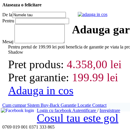
Ataseaza o felicitare
adauga in cos
De la
Pentru
Adauga gara
Mesaj
Pentru pretul de 199.99 lei poti beneficia de garantie pe vi
Shadow
Pret produs:
4.358,00 lei
Pret garantie:
199.99 lei
Adauga in cos
Cum cumpar
Sistem Buy-Back
Garantie
Locatie
Contact
Login cu facebook
Autentificare
/
Inregistrare
Cosul tau este gol
0769 019 001
0371 333 865