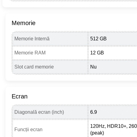
Memorie
Memorie Internă
512 GB
Memorie RAM
12 GB
Slot card memorie
Nu
Ecran
Diagonală ecran (inch)
6.9
120Hz, HDR10+, 2600
Funcții ecran
(peak)