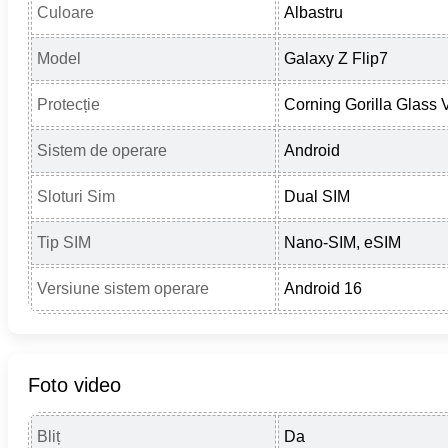
Culoare
Albastru
Model
Galaxy Z Flip7
Protecție
Corning Gorilla Glass 
Sistem de operare
Android
Sloturi Sim
Dual SIM
Tip SIM
Nano-SIM, eSIM
Versiune sistem operare
Android 16
Foto video
Bliț
Da