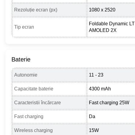
Rezoluție ecran (px)
1080 x 2520
Foldable Dynamic L
Tip ecran
AMOLED 2X
Baterie
Autonomie
11 - 23
Capacitate baterie
4300 mAh
Caracteristii încărcare
Fast charging 25W
Fast charging
Da
Wireless charging
15W