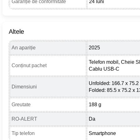
Garanție de conformitate
24 luni
Altele
An apariție
2025
Telefon mobil, Cheie S
Conținut pachet
Cablu USB-C
Unfolded: 166.7 x 75.2
Dimensiuni
Folded: 85.5 x 75.2 x 
Greutate
188 g
RO-ALERT
Da
Tip telefon
Smartphone