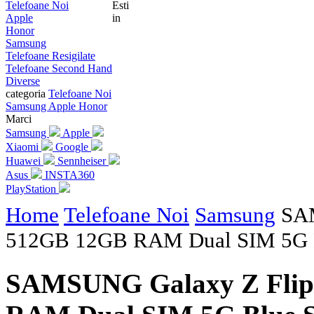
Telefoane Noi
Esti
Apple
in
Honor
Samsung
Telefoane Resigilate
Telefoane Second Hand
Diverse
categoria
Telefoane Noi
Samsung
Apple
Honor
Marci
Samsung
Apple
Xiaomi
Google
Huawei
Sennheiser
Asus
INSTA360
PlayStation
Home
Telefoane Noi
Samsung
SAM
512GB 12GB RAM Dual SIM 5G 
SAMSUNG Galaxy Z Flip