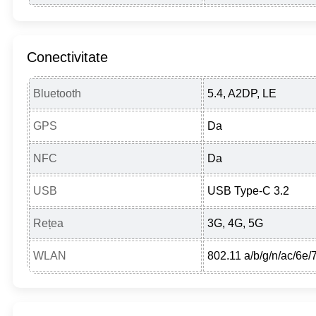
Conectivitate
Bluetooth
5.4, A2DP, LE
GPS
Da
NFC
Da
USB
USB Type-C 3.2
Rețea
3G, 4G, 5G
WLAN
802.11 a/b/g/n/ac/6e/