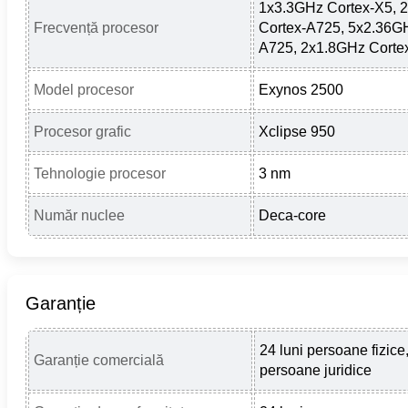
1x3.3GHz Cortex-X5, 
Frecvență procesor
Cortex-A725, 5x2.36GH
A725, 2x1.8GHz Corte
Model procesor
Exynos 2500
Procesor grafic
Xclipse 950
Tehnologie procesor
3 nm
Număr nuclee
Deca-core
Garanție
24 luni persoane fizice,
Garanție comercială
persoane juridice