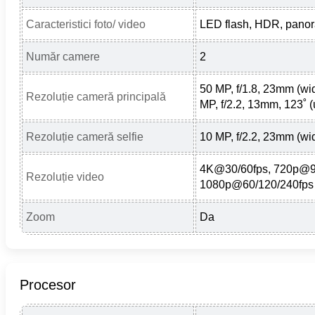
Caracteristici foto/ video
LED flash, HDR, pano
Număr camere
2
50 MP, f/1.8, 23mm (wi
Rezoluție cameră principală
MP, f/2.2, 13mm, 123˚ (
Rezoluție cameră selfie
10 MP, f/2.2, 23mm (wi
4K@30/60fps, 720p@9
Rezoluție video
1080p@60/120/240fps
Zoom
Da
Procesor