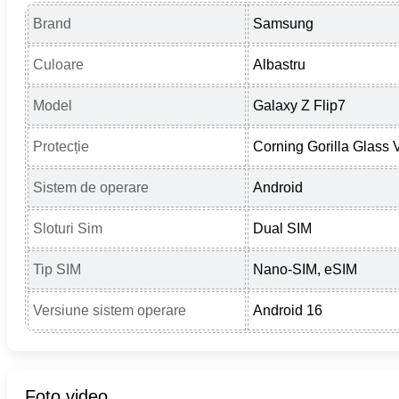
Brand
Samsung
Culoare
Albastru
Model
Galaxy Z Flip7
Protecție
Corning Gorilla Glass 
Sistem de operare
Android
Sloturi Sim
Dual SIM
Tip SIM
Nano-SIM, eSIM
Versiune sistem operare
Android 16
Foto video