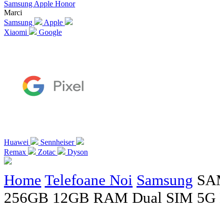
Samsung
Apple
Honor
Marci
Samsung
Apple
Xiaomi
Google
Huawei
Sennheiser
Remax
Zotac
Dyson
Home
Telefoane Noi
Samsung
SAM
256GB 12GB RAM Dual SIM 5G 