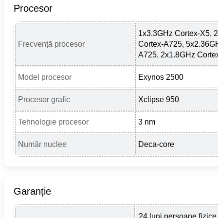
Procesor
1x3.3GHz Cortex-X5, 
Frecvență procesor
Cortex-A725, 5x2.36GH
A725, 2x1.8GHz Corte
Model procesor
Exynos 2500
Procesor grafic
Xclipse 950
Tehnologie procesor
3 nm
Număr nuclee
Deca-core
Garanție
24 luni persoane fizice,