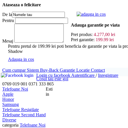
Ataseaza o felicitare
adauga in cos
De la
Pentru
Adauga garantie pe viata
Pret produs:
4.277,00 lei
Pret garantie:
199.99 lei
Mesaj
Pentru pretul de 199.99 lei poti beneficia de garantie pe vi
Shadow
Adauga in cos
Cum cumpar
Sistem Buy-Back
Garantie
Locatie
Contact
Login cu facebook
Autentificare
/
Inregistrare
Cosul tau este gol
0769 019 001
0371 333 865
Telefoane Noi
Esti
Apple
in
Honor
Samsung
Telefoane Resigilate
Telefoane Second Hand
Diverse
categoria
Telefoane Noi