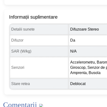
Informații suplimentare
Detalii sunete
Difuzoare Stereo
Difuzor
Da
SAR (W/kg)
N/A
Accelerometru, Barom
Senzori
Giroscop, Senzor de p
Amprenta, Busola
Stare retea
Deblocat
Comentarii