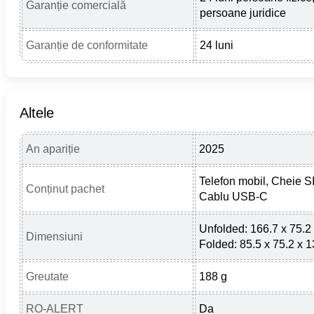
Garanție comercială
persoane juridice
Garanție de conformitate
24 luni
Altele
An apariție
2025
Telefon mobil, Cheie S
Conținut pachet
Cablu USB-C
Unfolded: 166.7 x 75.2
Dimensiuni
Folded: 85.5 x 75.2 x 
Greutate
188 g
RO-ALERT
Da