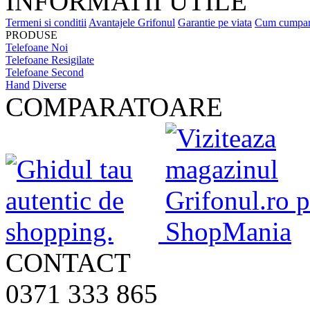
INFORMATII UTILE
Termeni si conditii
Avantajele Grifonul
Garantie pe viata
Cum cumpa
PRODUSE
Telefoane Noi
Telefoane Resigilate
Telefoane Second
Hand
Diverse
COMPARATOARE
CONTACT
0371 333 865