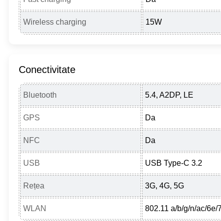
Wireless charging
15W
Conectivitate
Bluetooth
5.4, A2DP, LE
GPS
Da
NFC
Da
USB
USB Type-C 3.2
Rețea
3G, 4G, 5G
WLAN
802.11 a/b/g/n/ac/6e/