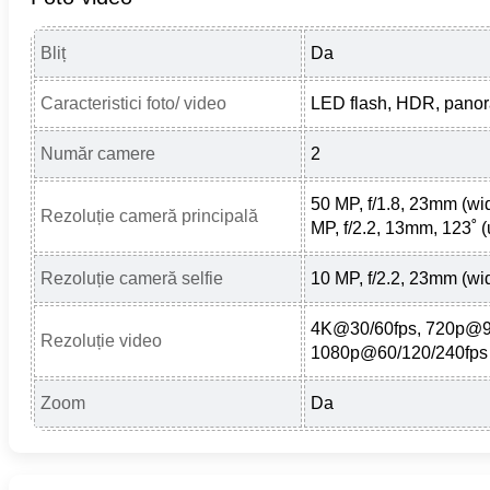
Bliț
Da
Caracteristici foto/ video
LED flash, HDR, pano
Număr camere
2
50 MP, f/1.8, 23mm (wi
Rezoluție cameră principală
MP, f/2.2, 13mm, 123˚ (
Rezoluție cameră selfie
10 MP, f/2.2, 23mm (wi
4K@30/60fps, 720p@9
Rezoluție video
1080p@60/120/240fps
Zoom
Da