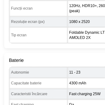
120Hz, HDR10+, 2600
Funcții ecran
(peak)
Rezoluție ecran (px)
1080 x 2520
Foldable Dynamic L
Tip ecran
AMOLED 2X
Baterie
Autonomie
11 - 23
Capacitate baterie
4300 mAh
Caracteristii încărcare
Fast charging 25W
Fast charging
Da