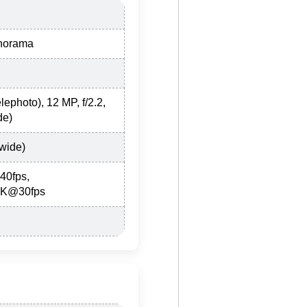
anorama
lephoto), 12 MP, f/2.2,
de)
(wide)
40fps,
8K@30fps