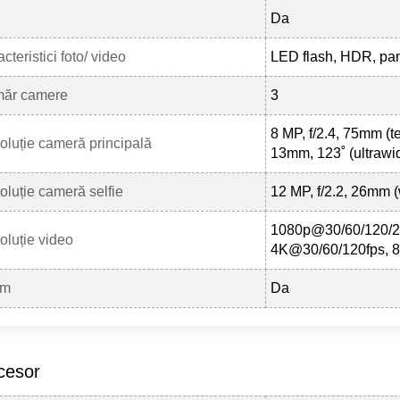
Da
cteristici foto/ video
LED flash, HDR, p
ăr camere
3
8 MP, f/2.4, 75mm (te
oluție cameră principală
13mm, 123˚ (ultrawi
oluție cameră selfie
12 MP, f/2.2, 26mm 
1080p@30/60/120/2
oluție video
4K@30/60/120fps, 
om
Da
cesor