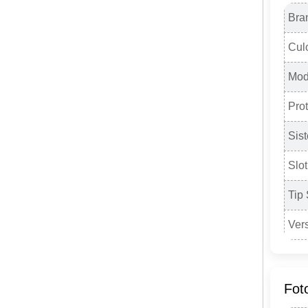
Bra
Cul
Mod
Prot
Sis
Slot
Tip
Ver
Fot