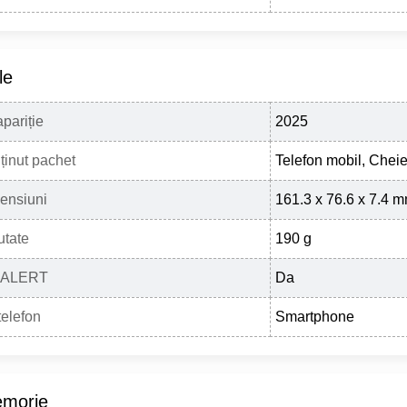
le
pariție
2025
ținut pachet
Telefon mobil, Chei
ensiuni
161.3 x 76.6 x 7.4 
utate
190 g
-ALERT
Da
telefon
Smartphone
morie