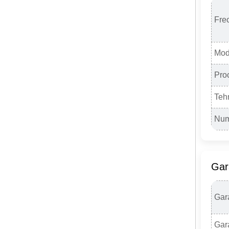
Fre
Mod
Proc
Teh
Num
Gar
Gar
Gara