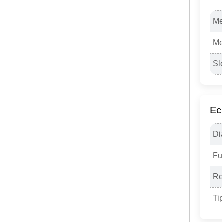
Me
Me
Sl
Ec
Di
Fu
Re
Ti