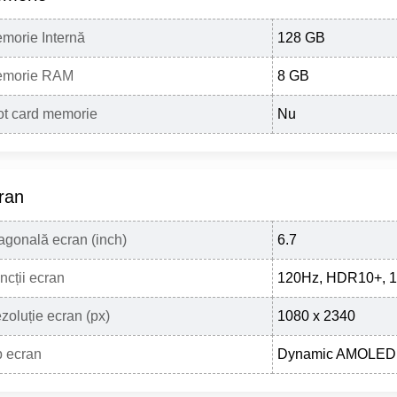
morie Internă
128 GB
morie RAM
8 GB
ot card memorie
Nu
ran
agonală ecran (inch)
6.7
ncții ecran
120Hz, HDR10+, 19
zoluție ecran (px)
1080 x 2340
p ecran
Dynamic AMOLED