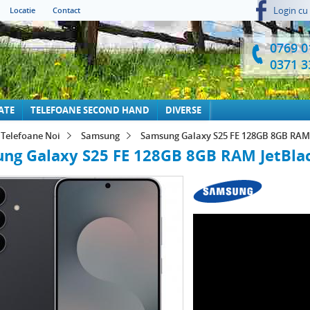
Login cu
Locatie
Contact
0769 0
0371 3
ATE
TELEFOANE SECOND HAND
DIVERSE
Telefoane Noi
Samsung
Samsung Galaxy S25 FE 128GB 8GB RAM 
ng Galaxy S25 FE 128GB 8GB RAM JetBla