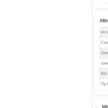
Alte
An a
Con
Dim
Gre
RO
Tip 
Me