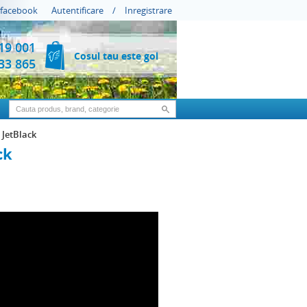
 facebook
Autentificare
/
Inregistrare
19 001
Cosul tau este gol
33 865
JetBlack
ck