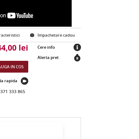
acteristici
Impachetare cadou
44,
00
lei
Cere info
Alerta pret
UGA IN COS
a rapida
0371 333 865