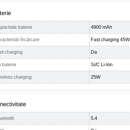
terie
pacitate baterie
4900 mAh
racteristii încărcare
Fast charging 45W
st charging
Da
p baterie
Si/C Li-Ion
reless charging
25W
nectivitate
uetooth
5.4