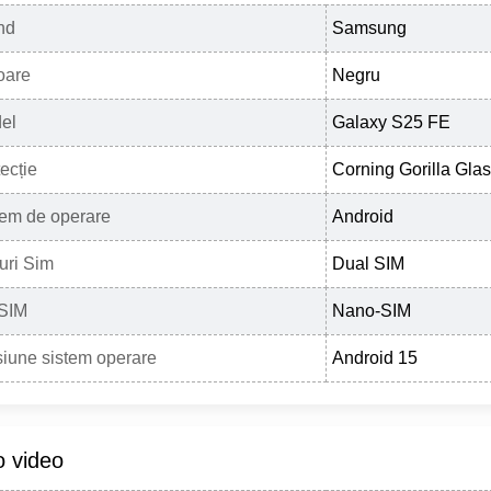
nd
Samsung
oare
Negru
el
Galaxy S25 FE
ecție
Corning Gorilla Glas
tem de operare
Android
uri Sim
Dual SIM
 SIM
Nano-SIM
siune sistem operare
Android 15
o video