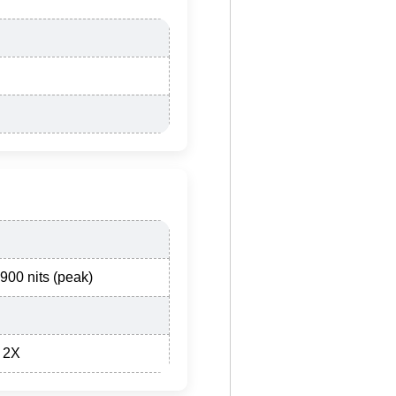
00 nits (peak)
 2X