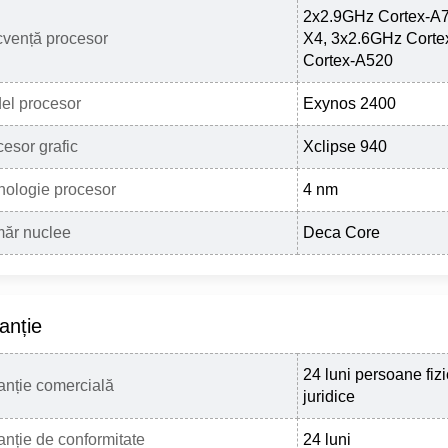
2x2.9GHz Cortex-A7
cvență procesor
X4, 3x2.6GHz Corte
Cortex-A520
el procesor
Exynos 2400
esor grafic
Xclipse 940
nologie procesor
4 nm
ăr nuclee
Deca Core
anție
24 luni persoane fiz
anție comercială
juridice
nție de conformitate
24 luni