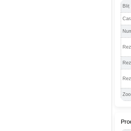
Bliț
Cara
Num
Rez
Rez
Rez
Zo
Pro