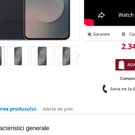
Garantie
Car
2.3
ADA
Comand
Suna-ne la 
erea produsului
Alerta de pret
cteristici generale