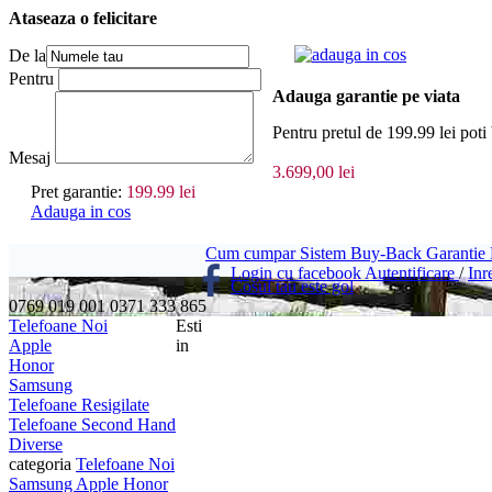
Ataseaza o felicitare
adauga in cos
De la
Pentru
Adauga garantie pe viata
Pentru pretul de 199.99 lei p
Mesaj
3.699,00 lei
Pret garantie:
199.99 lei
Adauga in cos
Cum cumpar
Sistem Buy-Back
Garantie
Login cu facebook
Autentificare
/
Inr
Cosul tau este gol
0769 019 001
0371 333 865
Telefoane Noi
Esti
Apple
in
Honor
Samsung
Telefoane Resigilate
Telefoane Second Hand
Diverse
categoria
Telefoane Noi
Samsung
Apple
Honor