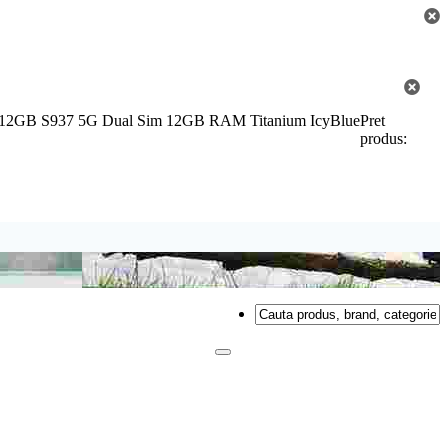
Edge 512GB S937 5G Dual Sim 12GB RAM Titanium IcyBlue
Pret
produs: