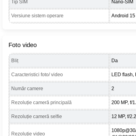
Tip SIM
Nano-SIM
Versiune sistem operare
Android 15
Foto video
Bliț
Da
Caracteristici foto/ video
LED flash,
Număr camere
2
Rezoluție cameră principală
200 MP, f/1.
Rezoluție cameră selfie
12 MP, f/2.2
1080p@30/
Rezoluție video