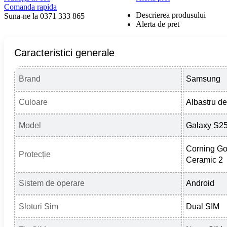
Comanda rapida
Descrierea produsului
Suna-ne la 0371 333 865
Alerta de pret
Caracteristici generale
Brand
Samsung
Culoare
Albastru d
Model
Galaxy S2
Corning Gor
Protecție
Ceramic 2
Sistem de operare
Android
Sloturi Sim
Dual SIM