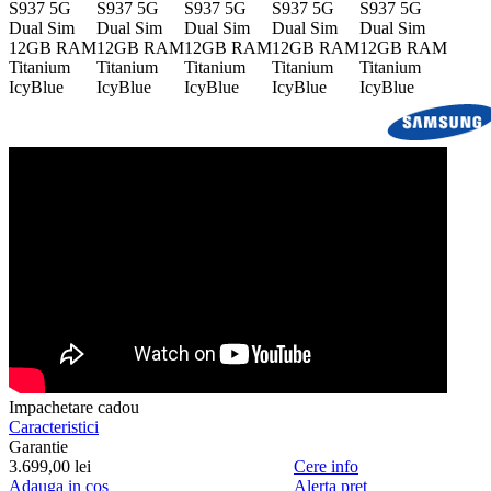
Impachetare cadou
Caracteristici
Garantie
3.699,
00
lei
Cere info
Adauga in cos
Alerta pret