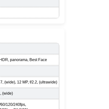
 HDR, panorama, Best Face
7, (wide), 12 MP, f/2.2, (ultrawide)
, (wide)
60/120/240fps,