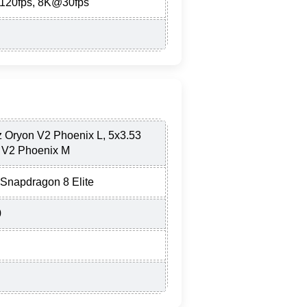
120fps, 8K@30fps
 Oryon V2 Phoenix L, 5x3.53
 V2 Phoenix M
napdragon 8 Elite
0