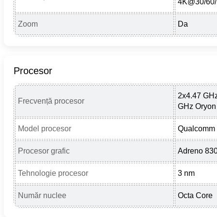
4K@30/60/
Zoom
Da
Procesor
2x4.47 GHz
Frecvență procesor
GHz Oryon
Model procesor
Qualcomm S
Procesor grafic
Adreno 83
Tehnologie procesor
3 nm
Număr nuclee
Octa Core