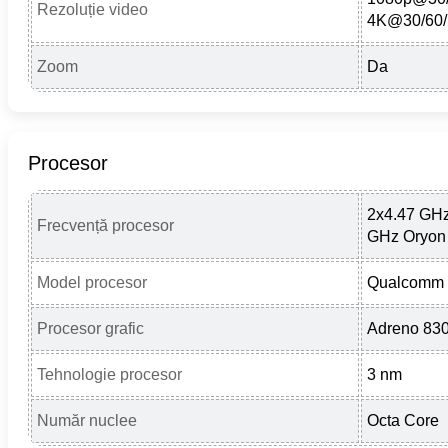
Rezoluție video
4K@30/60/
Zoom
Da
Procesor
2x4.47 GHz
Frecvență procesor
GHz Oryon
Model procesor
Qualcomm S
Procesor grafic
Adreno 83
Tehnologie procesor
3 nm
Număr nuclee
Octa Core