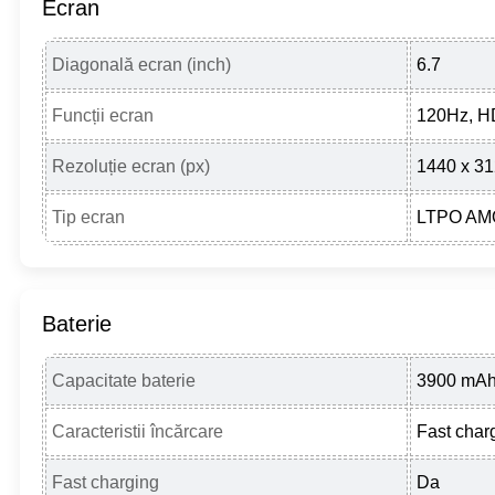
Ecran
Diagonală ecran (inch)
6.7
Funcții ecran
120Hz, 
Rezoluție ecran (px)
1440 x 3
Tip ecran
LTPO AM
Baterie
Capacitate baterie
3900 mA
Caracteristii încărcare
Fast char
Fast charging
Da