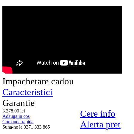
Impachetare cadou
Caracteristici
Garantie
3.278,
00
lei
Cere info
Adauga in cos
Comanda rapida
Alerta pret
Suna-ne la 0371 333 865