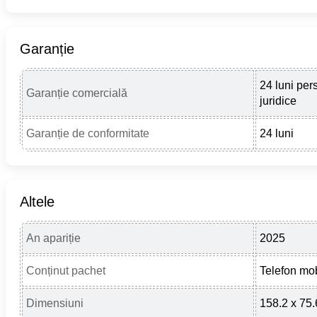
Garanție
24 luni per
Garanție comercială
juridice
Garanție de conformitate
24 luni
Altele
An apariție
2025
Conținut pachet
Telefon mo
Dimensiuni
158.2 x 75