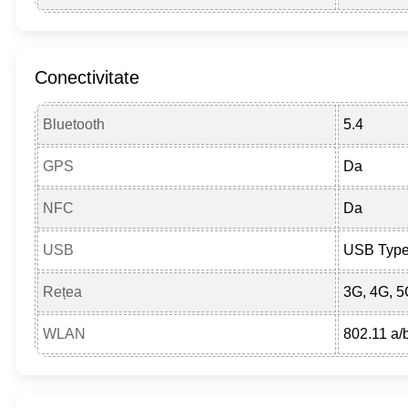
Conectivitate
Bluetooth
5.4
GPS
Da
NFC
Da
USB
USB Type
Rețea
3G, 4G, 
WLAN
802.11 a/b