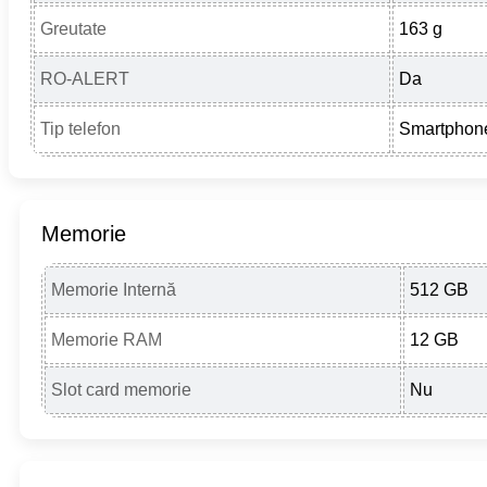
Greutate
163 g
RO-ALERT
Da
Tip telefon
Smartphon
Memorie
Memorie Internă
512 GB
Memorie RAM
12 GB
Slot card memorie
Nu