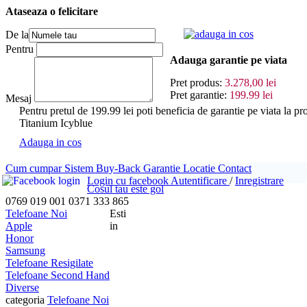
Ataseaza o felicitare
adauga in cos
De la
Pentru
Adauga garantie pe viata
Pret produs:
3.278,00 lei
Pret garantie:
199.99 lei
Mesaj
Pentru pretul de 199.99 lei poti beneficia de garantie pe via
Titanium Icyblue
Adauga in cos
Cum cumpar
Sistem Buy-Back
Garantie
Locatie
Contact
Login cu facebook
Autentificare
/
Inregistrare
Cosul tau este gol
0769 019 001
0371 333 865
Telefoane Noi
Esti
Apple
in
Honor
Samsung
Telefoane Resigilate
Telefoane Second Hand
Diverse
categoria
Telefoane Noi