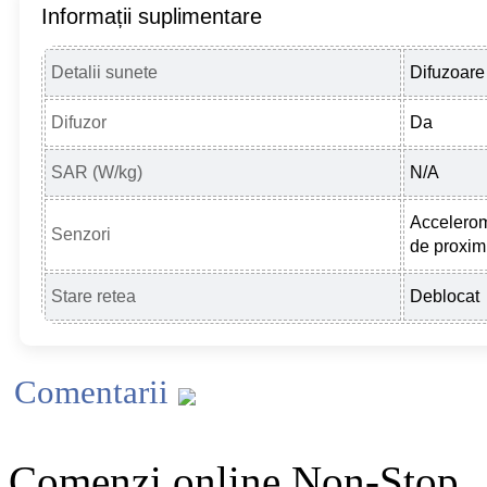
Informații suplimentare
Detalii sunete
Difuzoare
Difuzor
Da
SAR (W/kg)
N/A
Accelerom
Senzori
de proxim
Stare retea
Deblocat
Comentarii
Comenzi online Non-Stop