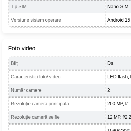
Tip SIM
Nano-SIM
Versiune sistem operare
Android 15
Foto video
Bliț
Da
Caracteristici foto/ video
LED flash,
Număr camere
2
Rezoluție cameră principală
200 MP, f/1.
Rezoluție cameră selfie
12 MP, f/2.2
1080p@30/