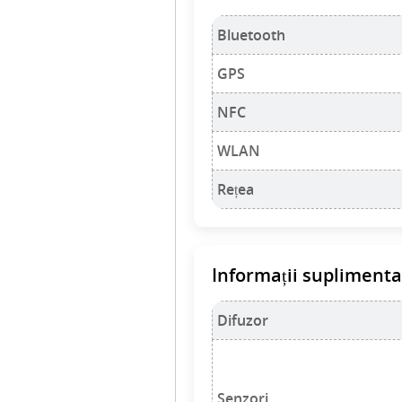
Bluetooth
GPS
NFC
WLAN
Rețea
Informații supliment
Difuzor
Senzori