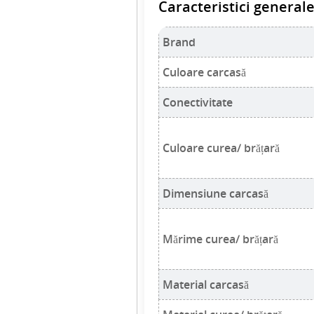
Caracteristici general
Brand
Culoare carcasă
Conectivitate
Culoare curea/ brățară
Dimensiune carcasă
Mărime curea/ brățară
Material carcasă