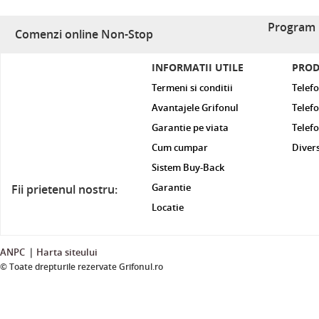
Program 
Comenzi online Non-Stop
INFORMATII UTILE
PROD
Termeni si conditii
Telef
Avantajele Grifonul
Telefo
Garantie pe viata
Telef
Cum cumpar
Diver
Sistem Buy-Back
Garantie
Fii prietenul nostru:
Locatie
|
ANPC
Harta siteului
© Toate drepturile rezervate Grifonul.ro