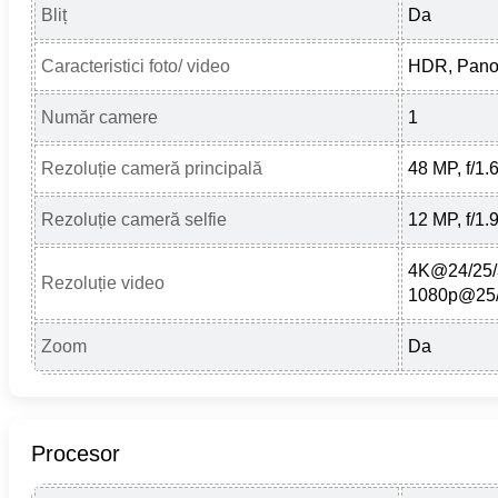
Bliț
Da
Caracteristici foto/ video
HDR, Panor
Număr camere
1
Rezoluție cameră principală
48 MP, f/1.
Rezoluție cameră selfie
12 MP, f/1.9
4K@24/25/3
Rezoluție video
1080p@25/
Zoom
Da
Procesor