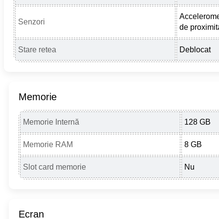
Accelerome
Senzori
de proximit
Stare retea
Deblocat
Memorie
Memorie Internă
128 GB
Memorie RAM
8 GB
Slot card memorie
Nu
Ecran