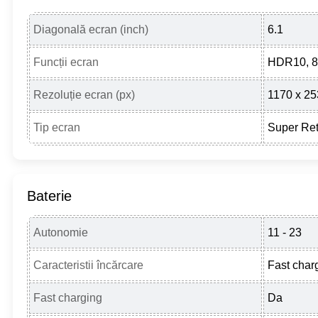
Diagonală ecran (inch)
6.1
Funcții ecran
HDR10, 80
Rezoluție ecran (px)
1170 x 2
Tip ecran
Super Re
Baterie
Autonomie
11 - 23
Caracteristii încărcare
Fast char
Fast charging
Da