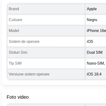
Brand
Apple
Culoare
Negru
Model
iPhone 16
Sistem de operare
iOS
Sloturi Sim
Dual SIM
Tip SIM
Nano-SIM,
Versiune sistem operare
iOS 18.4
Foto video