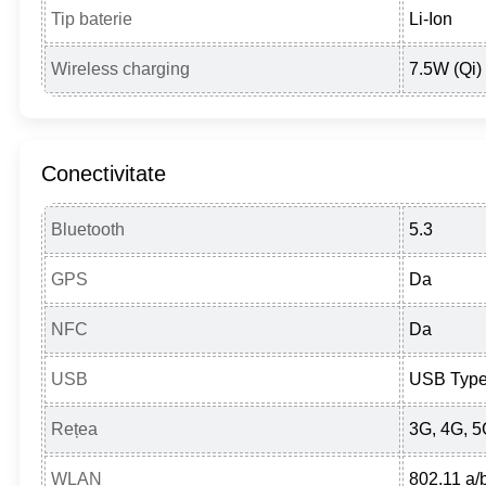
Tip baterie
Li-Ion
Wireless charging
7.5W (Qi)
Conectivitate
Bluetooth
5.3
GPS
Da
NFC
Da
USB
USB Type
Rețea
3G, 4G, 
WLAN
802.11 a/b