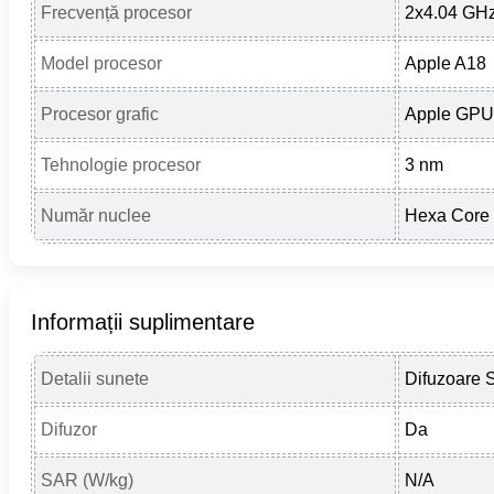
Frecvență procesor
2x4.04 GHz
Model procesor
Apple A18
Procesor grafic
Apple GPU 
Tehnologie procesor
3 nm
Număr nuclee
Hexa Core
Informații suplimentare
Detalii sunete
Difuzoare 
Difuzor
Da
SAR (W/kg)
N/A