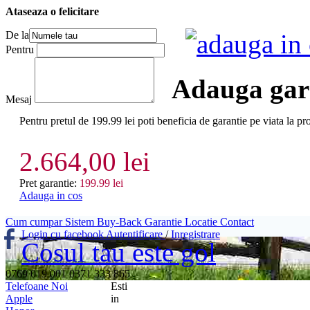
Ataseaza o felicitare
De la
adauga in
Pentru
Adauga gara
Mesaj
Pentru pretul de 199.99 lei poti beneficia de garantie pe viata 
2.664,00 lei
Pret garantie:
199.99 lei
Adauga in cos
Cum cumpar
Sistem Buy-Back
Garantie
Locatie
Contact
Login cu facebook
Autentificare
/
Inregistrare
Cosul tau este gol
0769 019 001
0371 333 865
Telefoane Noi
Esti
Apple
in