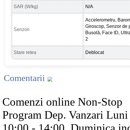
SAR (W/kg)
N/A
Accelerometru, Barom
Giroscop, Senzor de p
Senzori
Busolă, Face ID, Ult
2
Stare retea
Deblocat
Comentarii
Comenzi online Non-Stop
Program Dep. Vanzari
Luni 
10:00 - 14:00
Duminica in