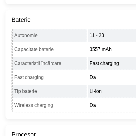
Baterie
Autonomie
11 - 23
Capacitate baterie
3557 mAh
Caracteristii încărcare
Fast charging
Fast charging
Da
Tip baterie
Li-Ion
Wireless charging
Da
Procesor