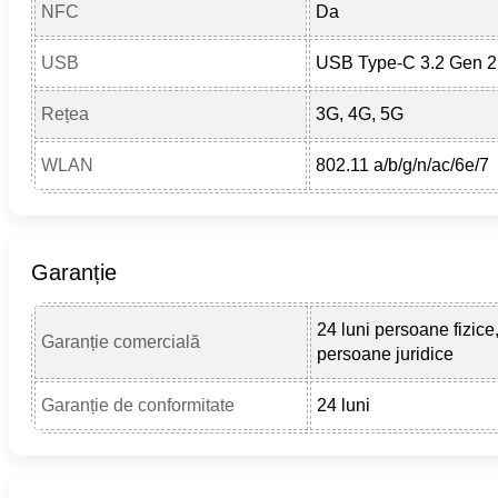
NFC
Da
USB
USB Type-C 3.2 Gen 2
Rețea
3G, 4G, 5G
WLAN
802.11 a/b/g/n/ac/6e/7
Garanție
24 luni persoane fizice,
Garanție comercială
persoane juridice
Garanție de conformitate
24 luni