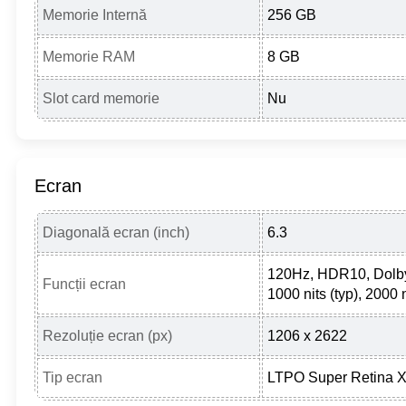
Memorie Internă
256 GB
Memorie RAM
8 GB
Slot card memorie
Nu
Ecran
Diagonală ecran (inch)
6.3
120Hz, HDR10, Dolby
Funcții ecran
1000 nits (typ), 2000
Rezoluție ecran (px)
1206 x 2622
Tip ecran
LTPO Super Retina