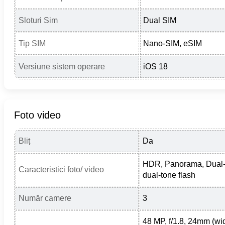
Sloturi Sim
Dual SIM
Tip SIM
Nano-SIM, eSIM
Versiune sistem operare
iOS 18
Foto video
Bliț
Da
HDR, Panorama, Dual
Caracteristici foto/ video
dual-tone flash
Număr camere
3
48 MP, f/1.8, 24mm (wi