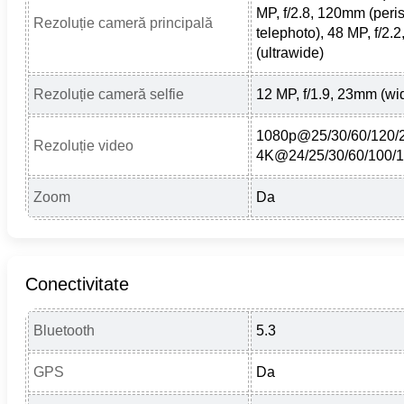
MP, f/2.8, 120mm (peri
Rezoluție cameră principală
telephoto), 48 MP, f/2.
(ultrawide)
Rezoluție cameră selfie
12 MP, f/1.9, 23mm (wi
1080p@25/30/60/120/2
Rezoluție video
4K@24/25/30/60/100/1
Zoom
Da
Conectivitate
Bluetooth
5.3
GPS
Da