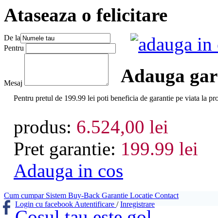
Ataseaza o felicitare
De la
adauga in
Pentru
Adauga gara
Mesaj
Pentru pretul de 199.99 lei poti beneficia de garantie pe viat
produs:
6.524,00 lei
Pret garantie:
199.99 lei
Adauga in cos
Cum cumpar
Sistem Buy-Back
Garantie
Locatie
Contact
Login cu facebook
Autentificare
/
Inregistrare
Cosul tau este gol