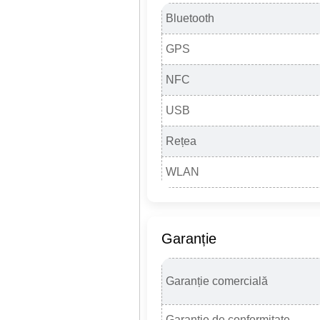
Bluetooth
GPS
NFC
USB
Rețea
WLAN
Garanție
Garanție comercială
Garanție de conformitate