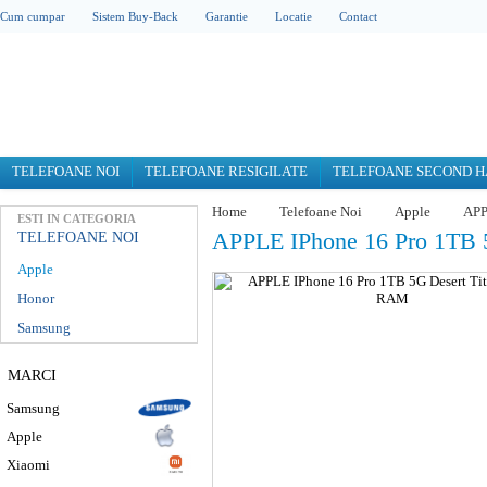
Cum cumpar
Sistem Buy-Back
Garantie
Locatie
Contact
TELEFOANE NOI
TELEFOANE RESIGILATE
TELEFOANE SECOND 
Home
Telefoane Noi
Apple
APP
ESTI IN CATEGORIA
APPLE IPhone 16 Pro 1TB
TELEFOANE NOI
Apple
Honor
Samsung
MARCI
Samsung
Apple
Xiaomi