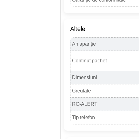
Altele
An apariție
Conținut pachet
Dimensiuni
Greutate
RO-ALERT
Tip telefon