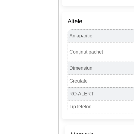
Altele
An apariție
Conținut pachet
Dimensiuni
Greutate
RO-ALERT
Tip telefon