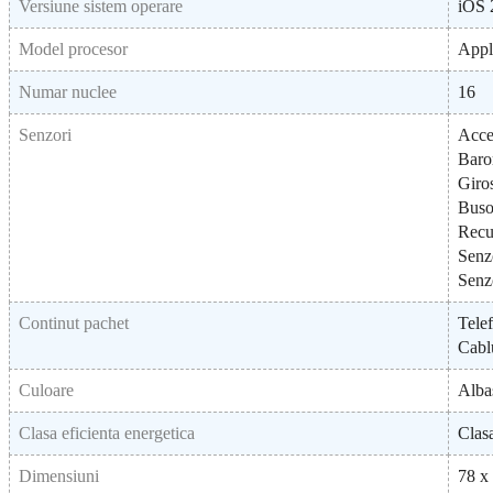
Versiune sistem operare
iOS 
Model procesor
Appl
Numar nuclee
16
Senzori
Acce
Baro
Giro
Buso
Recu
Senz
Senz
Continut pachet
Tele
Cabl
Culoare
Albas
Clasa eficienta energetica
Clas
Dimensiuni
78 x