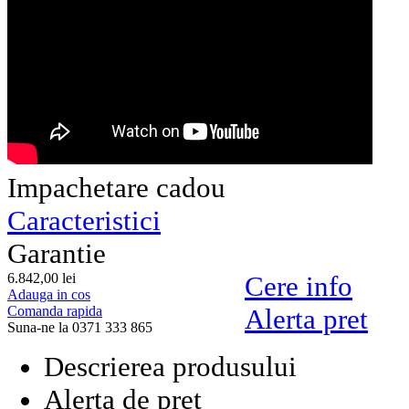
Impachetare cadou
Caracteristici
Garantie
6.842,
00
lei
Cere info
Adauga in cos
Comanda rapida
Alerta pret
Suna-ne la 0371 333 865
Descrierea produsului
Alerta de pret