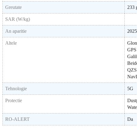
Greutate
233 
SAR (W/kg)
An aparitie
2025
Altele
Glon
GPS
Gali
Beid
QZS
Nav
Tehnologie
5G
Protectie
Dust
Wate
RO-ALERT
Da