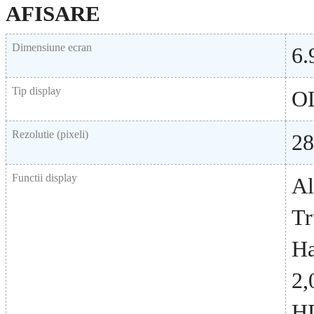
AFISARE
Dimensiune ecran
6.
Tip display
O
Rezolutie (pixeli)
28
Functii display
Al
Tr
Ha
2,
HD