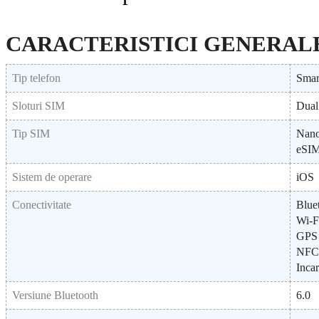
CARACTERISTICI GENERAL
Tip telefon
Smar
Sloturi SIM
Dual
Tip SIM
Nan
eSI
Sistem de operare
iOS
Conectivitate
Blue
Wi-F
GPS
NFC
Incar
Versiune Bluetooth
6.0