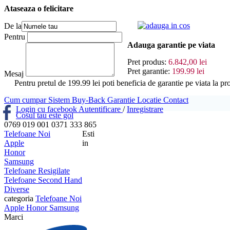
Ataseaza o felicitare
adauga in cos
De la
Pentru
Adauga garantie pe viata
Pret produs:
6.842,00 lei
Pret garantie:
199.99 lei
Mesaj
Pentru pretul de 199.99 lei poti beneficia de garantie pe viata la
Cum cumpar
Sistem Buy-Back
Garantie
Locatie
Contact
Login cu facebook
Autentificare
/
Inregistrare
Cosul tau este gol
0769 019 001
0371 333 865
Telefoane Noi
Esti
Apple
in
Honor
Samsung
Telefoane Resigilate
Telefoane Second Hand
Diverse
categoria
Telefoane Noi
Apple
Honor
Samsung
Marci