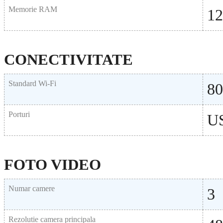
Memorie RAM
1
CONECTIVITATE
Standard Wi-Fi
80
Porturi
U
FOTO VIDEO
Numar camere
3
Rezolutie camera principala