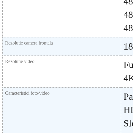
48
48
48
Rezolutie camera frontala
1
Rezolutie video
Fu
4
Caracteristici foto/video
Pa
H
Sl