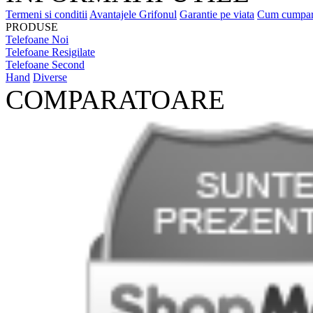
INFORMATII UTILE
Termeni si conditii
Avantajele Grifonul
Garantie pe viata
Cum cumpa
PRODUSE
Telefoane Noi
Telefoane Resigilate
Telefoane Second
Hand
Diverse
COMPARATOARE