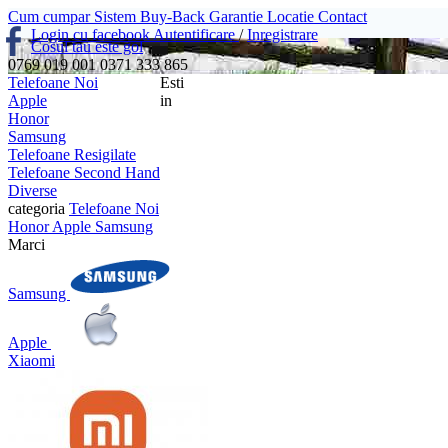
Cum cumpar
Sistem Buy-Back
Garantie
Locatie
Contact
Login cu facebook
Autentificare
/
Inregistrare
Cosul tau este gol
0769 019 001
0371 333 865
Telefoane Noi
Esti
Apple
in
Honor
Samsung
Telefoane Resigilate
Telefoane Second Hand
Diverse
categoria
Telefoane Noi
Honor
Apple
Samsung
Marci
Samsung
Apple
Xiaomi