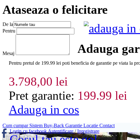
Ataseaza o felicitare
De la
adauga in
Pentru
Adauga gara
Mesaj
Pentru pretul de 199.99 lei poti beneficia de garantie pe viata l
3.798,00 lei
Pret garantie:
199.99 lei
Adauga in cos
Cum cumpar
Sistem Buy-Back
Garantie
Locatie
Contact
Login cu facebook
Autentificare
/
Inregistrare
Cosul tau este gol