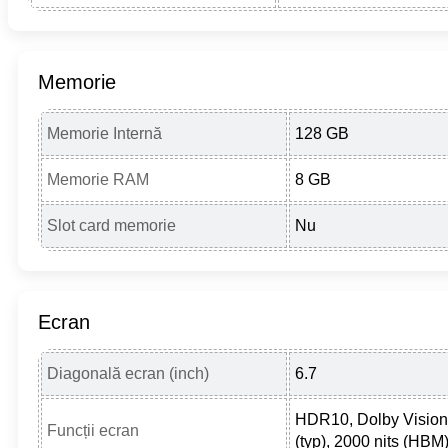
Memorie
Memorie Internă
128 GB
Memorie RAM
8 GB
Slot card memorie
Nu
Ecran
Diagonală ecran (inch)
6.7
HDR10, Dolby Vision,
Funcții ecran
(typ), 2000 nits (HBM