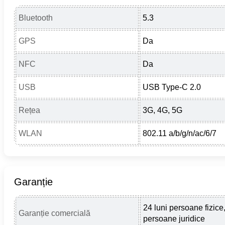
Bluetooth
5.3
GPS
Da
NFC
Da
USB
USB Type-C 2.0
Rețea
3G, 4G, 5G
WLAN
802.11 a/b/g/n/ac/6/7
Garanție
24 luni persoane fizice,
Garanție comercială
persoane juridice