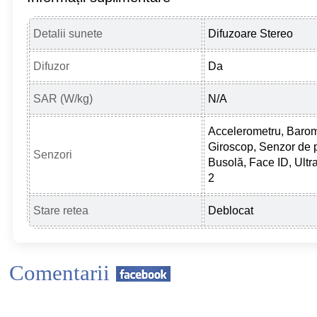
Detalii sunete
Difuzoare Stereo
Difuzor
Da
SAR (W/kg)
N/A
Accelerometru, Barom
Giroscop, Senzor de p
Senzori
Busolă, Face ID, Ult
2
Stare retea
Deblocat
Comentarii