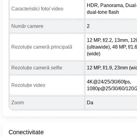
HDR, Panorama, Dual
Caracteristici foto/ video
dual-tone flash
Număr camere
2
12 MP, f/2.2, 13mm, 12
Rezoluție cameră principală
(ultrawide), 48 MP, f/1
(wide)
Rezoluție cameră selfie
12 MP, f/1.9, 23mm (wi
4K@24/25/30/60fps,
Rezoluție video
1080p@25/30/60/120/
Zoom
Da
Conectivitate