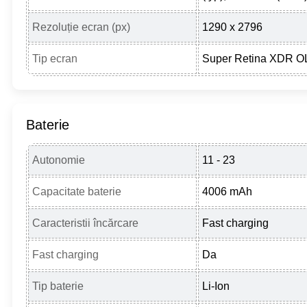
Rezoluție ecran (px)
1290 x 2796
Tip ecran
Super Retina XDR 
Baterie
Autonomie
11 - 23
Capacitate baterie
4006 mAh
Caracteristii încărcare
Fast charging
Fast charging
Da
Tip baterie
Li-Ion