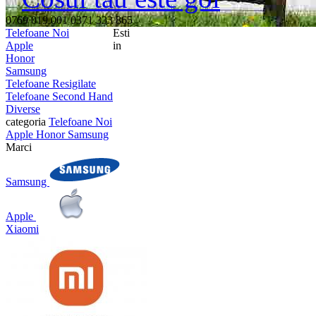
0769 019 001
0371 333 865
Telefoane Noi
Esti
Apple
in
Honor
Samsung
Telefoane Resigilate
Telefoane Second Hand
Diverse
categoria
Telefoane Noi
Apple
Honor
Samsung
Marci
Samsung
Apple
Xiaomi