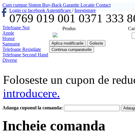
Cum cumpar
Sistem Buy-Back
Garantie
Locatie
Contact
Login cu facebook
Autentificare
/
Inregistrare
0769 019 001
0371 333 8
Telefoane Noi
Produs
Can
Apple
Honor
Aplica modificarile
Goleste
Samsung
Telefoane Resigilate
Continua cumparaturile
Telefoane Second Hand
Diverse
Foloseste un cupon de redu
introducere.
Adauga cuponul la comanda:
Adaug
Incheie comanda