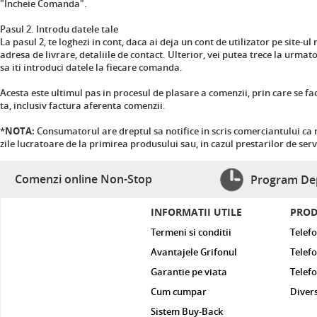
"Incheie Comanda".
Pasul 2. Introdu datele tale
La pasul 2, te loghezi in cont, daca ai deja un cont de utilizator pe site-ul 
adresa de livrare, detaliile de contact. Ulterior, vei putea trece la urma
sa iti introduci datele la fiecare comanda.
Acesta este ultimul pas in procesul de plasare a comenzii, prin care se fa
ta, inclusiv factura aferenta comenzii.
*
NOTA:
Consumatorul are dreptul sa notifice in scris comerciantului ca 
zile lucratoare de la primirea produsului sau, in cazul prestarilor de servi
Comenzi online Non-Stop
Program Dep
INFORMATII UTILE
PROD
Termeni si conditii
Telef
Avantajele Grifonul
Telefo
Garantie pe viata
Telef
Cum cumpar
Diver
Sistem Buy-Back