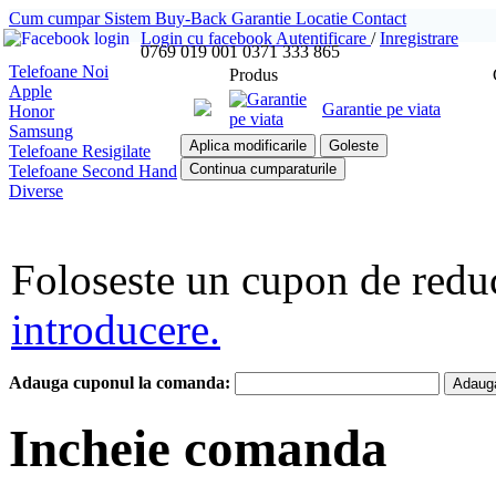
Cum cumpar
Sistem Buy-Back
Garantie
Locatie
Contact
Login cu facebook
Autentificare
/
Inregistrare
0769 019 001
0371 333 865
Telefoane Noi
Produs
Apple
Garantie pe viata
Honor
Samsung
Aplica modificarile
Goleste
Telefoane Resigilate
Continua cumparaturile
Telefoane Second Hand
Diverse
Foloseste un cupon de redu
introducere.
Adauga cuponul la comanda:
Adaug
Incheie comanda